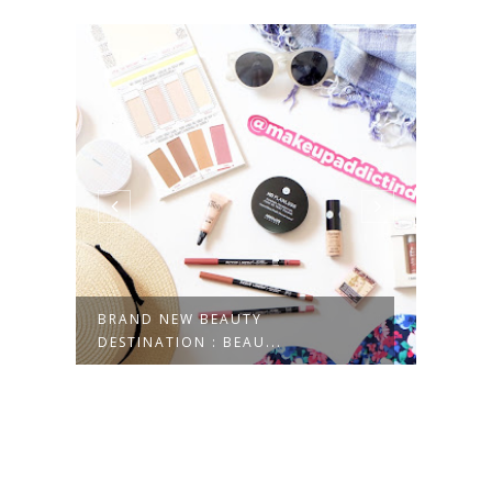
BRAND NEW BEAUTY
HAPP
DESTINATION : BEAU...
#SOC