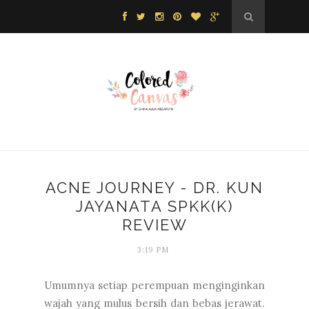
ACNE JOURNEY - DR. KUN
JAYANATA SPKK(K)
REVIEW
3:19 PM
Umumnya setiap perempuan menginginkan
wajah yang mulus bersih dan bebas jerawat.