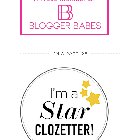
I'M A PART OF