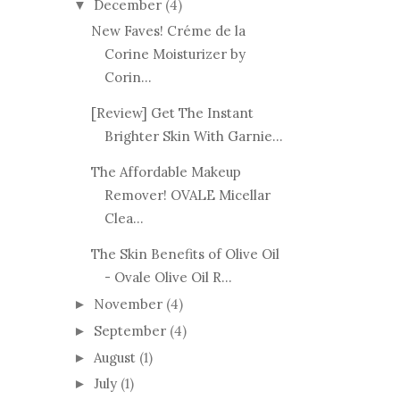
December
(4)
▼
New Faves! Créme de la
Corine Moisturizer by
Corin...
[Review] Get The Instant
Brighter Skin With Garnie...
The Affordable Makeup
Remover! OVALE Micellar
Clea...
The Skin Benefits of Olive Oil
- Ovale Olive Oil R...
November
(4)
►
September
(4)
►
August
(1)
►
July
(1)
►