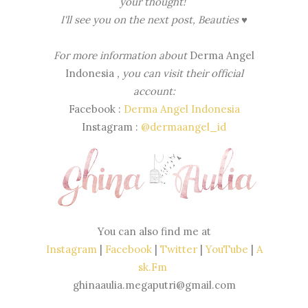
your thought!
I'll see you on the next post, Beauties ♥
For more information about
Derma Angel
Indonesia
, you can visit their official
account:
Facebook :
Derma Angel Indonesia
Instagram :
@dermaangel_id
You can also find me at
Instagram
|
Facebook
|
Twitter
|
YouTube
|
A
sk.Fm
ghinaaulia.megaputri@gmail.com