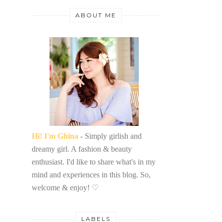
ABOUT ME
Hi! I'm Ghina
- Simply girlish and
dreamy girl. A fashion & beauty
enthusiast. I'd like to share what's in my
mind and experiences in this blog. So,
welcome & enjoy!
♡
LABELS