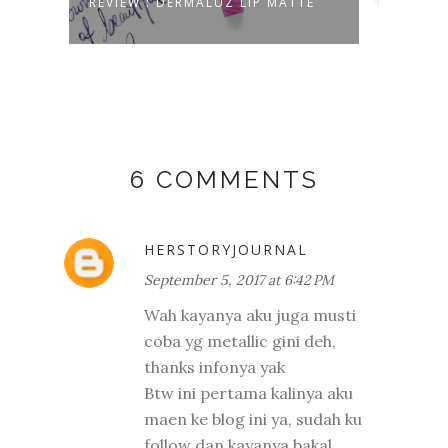
[EVENT + REVIEW] INTRODUCING
[EVE
ACNE S...
WITH
6 COMMENTS
HERSTORYJOURNAL
September 5, 2017 at 6:42 PM
Wah kayanya aku juga musti
coba yg metallic gini deh,
thanks infonya yak
Btw ini pertama kalinya aku
maen ke blog ini ya, sudah ku
follow dan kayanya bakal