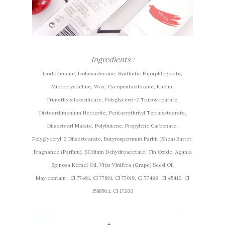
Ingredients :
Isododecane, Isohexadecane, Synthetic Fluorphlogopite,
Microcrystalline, Wax, Cycopentasiloxane, Kaolin,
Trimethylsiloxysilicate, Polyglyceryl-2 Triisostrearate,
Disteardimonium Hectorite, Pentaerythrityl Tetraisstearate,
Diisostearl Malate, Polybutene, Propylene Carbonate,
Polyglyceryl-2 Diisostearate, Butyrospermum Parkii (Shea) Butter,
Fragnance (Parfum), SOdium Dehydroacetate, Tin Oxide, Agania
Spinosa Kernel Oil, Vitis Vinifera (Grape) Seed Oil
May contain : CI 77491, CI 77891, CI 77019, CI 77499, CI 45410, CI
158850.1, CI 17200