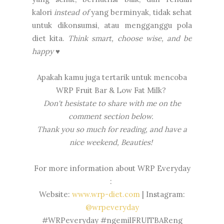
kalori
instead of
yang berminyak, tidak sehat
untuk dikonsumsi, atau mengganggu pola
diet kita.
Think smart, choose wise, and be
happy ♥
Apakah kamu juga tertarik untuk mencoba
WRP Fruit Bar & Low Fat Milk?
Don't hesistate to share with me on the
comment section below.
Thank you so much for reading, and have a
nice weekend, Beauties!
For more information about WRP Everyday
:
Website:
www.wrp-diet.com
| Instagram:
@wrpeveryday
#WRPeveryday #ngemilFRUITBAReng