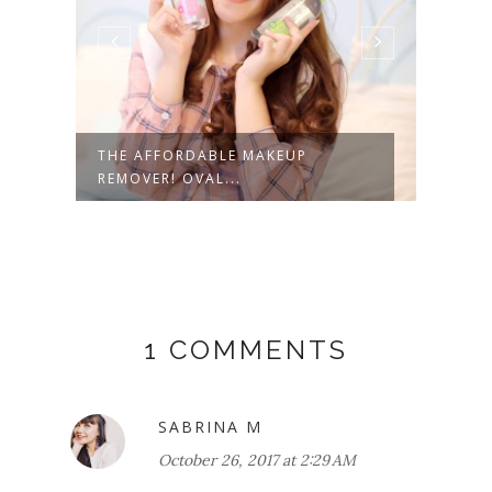
THE AFFORDABLE MAKEUP
[EVE
REMOVER! OVAL...
WORL
1 COMMENTS
SABRINA M
October 26, 2017 at 2:29 AM