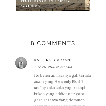
KENALI RAGAM JENIS CIDERA
MY H
SAAT BERO...
WITH
8 COMMENTS
KARTIKA D ARYANI
June 20, 2016 at 4:09 AM
Itu beneran rasanya gak terlalu
asam yang Heavenly Blush?
soalnya aku suka yogurt tapi
bukan yang addict one gara-
gara rasanya yang dominan
asamnya daripada manisnya.