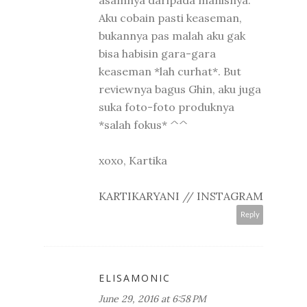
Aku cobain pasti keaseman,
bukannya pas malah aku gak
bisa habisin gara-gara
keaseman *lah curhat*. But
reviewnya bagus Ghin, aku juga
suka foto-foto produknya
*salah fokus* ^^
xoxo, Kartika
KARTIKARYANI
//
INSTAGRAM
Reply
ELISAMONIC
June 29, 2016 at 6:58 PM