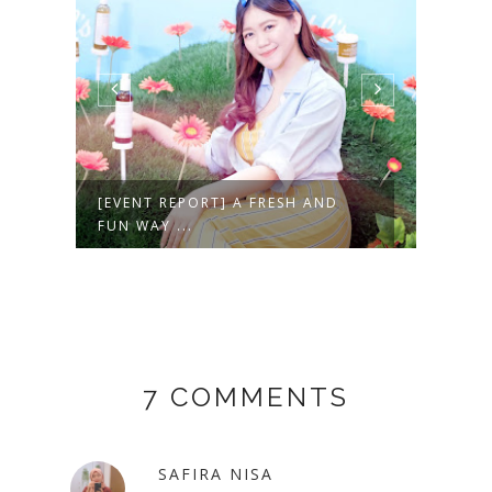
[EVENT REPORT] A FRESH AND
HAVE
FUN WAY ...
BREAT
7 COMMENTS
SAFIRA NISA