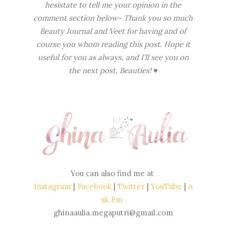
hesistate to tell me your opinion in the
comment section below~ Thank you so much
Beauty Journal and Veet for having and of
course you whom reading this post. Hope it
useful for you as always, and I'll see you on
the next post, Beauties! ♥
You can also find me at
Instagram
|
Facebook
|
Twitter
|
YouTube
|
A
sk.Fm
ghinaaulia.megaputri@gmail.com