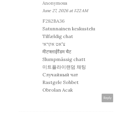
Anonymous
June 27, 2026 at 1:22 AM
F282BA36
Satunnainen keskustelu
Tilfældig chat
צ'אט אקראי
मीटफ्लाईरैंडम चैट
Slumpmässig chatt
미트플라이랜덤 채팅
Случайный чат
Rastgele Sohbet
Obrolan Acak
Reply