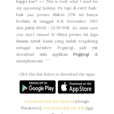
happy kan? >.<
This is truly what I need for
my upcoming holiday
. Ps: tapi di catet baik-
baik yaa, promo diskon 22% ini hanya
berlaku di tanggal 9-11 November 2017,
dari
pukul 00:00 - 23:59 WIB.
So, make sure
you don't missed it!
Ohiya promo ini juga
khusus untuk kamu yang sudah tergabung
sebagai member Pegipegi, jadi yuk
download dulu applikasi
Pegipegi
di
smarphonemu ^^
Click this link below to download the Apps:
Download Link for Android
(Google
Playstore) |
Download Link for IOS
(App