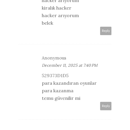
hacker arıyorum
kiralık hacker
hacker arıyorum
belek
Reply
Anonymous
December 11, 2025 at 7:40 PM
529373D1D5
para kazandıran oyunlar
para kazanma
temu güvenilir mi
Reply