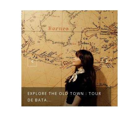
EXPLORE THE OLD TOWN : TOUR
INDO
DE BATA...
YING 