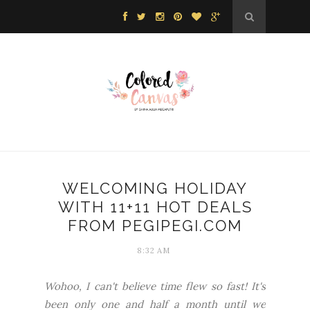
WELCOMING HOLIDAY
WITH 11+11 HOT DEALS
FROM PEGIPEGI.COM
8:32 AM
Wohoo, I can't believe time flew so fast! It's
been only one and half a month until we