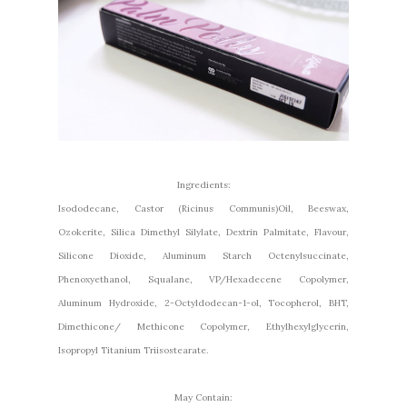
Ingredients:
Isododecane, Castor (Ricinus Communis)Oil, Beeswax,
Ozokerite, Silica Dimethyl Silylate, Dextrin Palmitate, Flavour,
Silicone Dioxide, Aluminum Starch Octenylsuccinate,
Phenoxyethanol, Squalane, VP/Hexadecene Copolymer,
Aluminum Hydroxide, 2-Octyldodecan-1-ol, Tocopherol, BHT,
Dimethicone/ Methicone Copolymer, Ethylhexylglycerin,
Isopropyl Titanium Triisostearate.
May Contain: