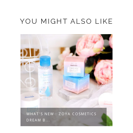
YOU MIGHT ALSO LIKE
S
#SHARING MY BLOG JOURNEY +
[EVE
CELEBRAT...
WITH