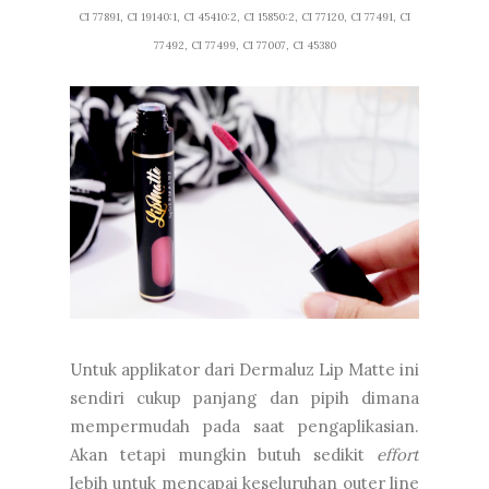
CI 77891, CI 19140:1, CI 45410:2, CI 15850:2, CI 77120, CI 77491, CI
77492, CI 77499, CI 77007, CI 45380
Untuk applikator dari Dermaluz Lip Matte ini
sendiri cukup panjang dan pipih dimana
mempermudah pada saat pengaplikasian.
Akan tetapi mungkin butuh sedikit
effort
lebih untuk mencapai keseluruhan outer line