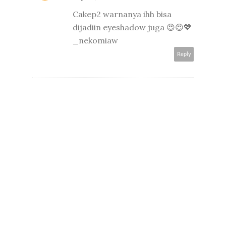
Cakep2 warnanya ihh bisa
dijadiin eyeshadow juga 😍😍💖
_nekomiaw
Reply