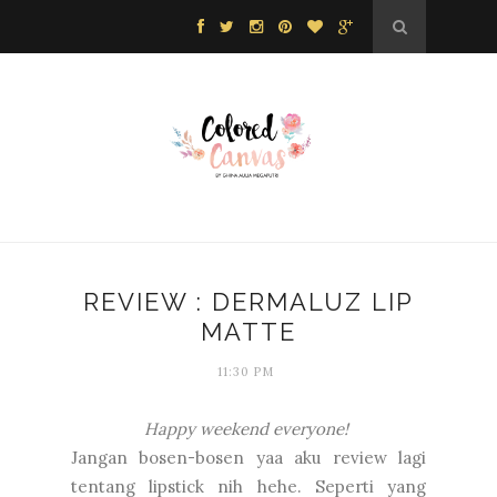
REVIEW : DERMALUZ LIP
MATTE
11:30 PM
Happy weekend everyone!
Jangan bosen-bosen yaa aku review lagi
tentang lipstick nih hehe. Seperti yang