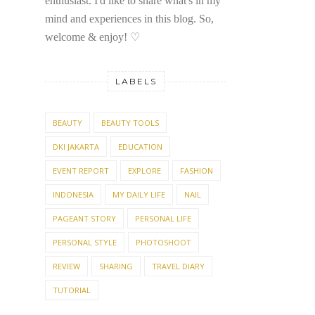
enthusiast. I'd like to share what's in my
mind and experiences in this blog. So,
welcome & enjoy!
♡
LABELS
BEAUTY
BEAUTY TOOLS
DKI JAKARTA
EDUCATION
EVENT REPORT
EXPLORE
FASHION
INDONESIA
MY DAILY LIFE
NAIL
PAGEANT STORY
PERSONAL LIFE
PERSONAL STYLE
PHOTOSHOOT
REVIEW
SHARING
TRAVEL DIARY
TUTORIAL