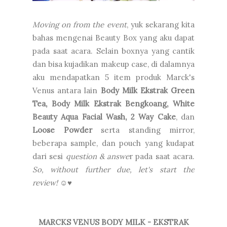
Moving on from the event
, yuk sekarang kita
bahas mengenai Beauty Box yang aku dapat
pada saat acara. Selain boxnya yang cantik
dan bisa kujadikan makeup case, di dalamnya
aku mendapatkan 5 item produk Marck's
Venus antara lain
Body Milk Ekstrak Green
Tea, Body Milk Ekstrak Bengkoang, White
Beauty Aqua Facial Wash, 2 Way Cake
, dan
Loose Powder
serta standing mirror,
beberapa sample, dan pouch yang kudapat
dari sesi
question & answe
r pada saat acara.
So, without further due, let's start the
review!
☺♥
MARCKS VENUS BODY MILK - EKSTRAK