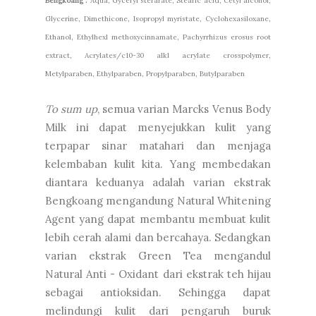
Bengkoang :
Aqua, Gyceryl sterarate, Stearic acid, Cetyl alcohol,
Glycerine, Dimethicone, Isopropyl myristate, Cyclohexasiloxane,
Ethanol, Ethylhexl methoxycinnamate, Pachyrrhizus erosus root
extract, Acrylates/c10-30 alkl acrylate crosspolymer,
Metylparaben, Ethylparaben, Propylparaben, Butylparaben
To sum up
, semua varian Marcks Venus Body
Milk ini dapat menyejukkan kulit yang
terpapar sinar matahari dan menjaga
kelembaban kulit kita. Yang membedakan
diantara keduanya adalah varian ekstrak
Bengkoang mengandung Natural Whitening
Agent yang dapat membantu membuat kulit
lebih cerah alami dan bercahaya. Sedangkan
varian ekstrak Green Tea mengandul
Natural Anti - Oxidant dari ekstrak teh hijau
sebagai antioksidan. Sehingga dapat
melindungi kulit dari pengaruh buruk