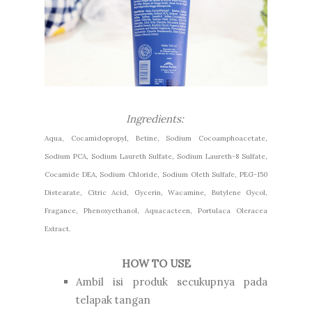
Ingredients:
Aqua, Cocamidopropyl, Betine, Sodium Cocoamphoacetate,
Sodium PCA, Sodium Laureth Sulfate, Sodium Laureth-8 Sulfate,
Cocamide DEA, Sodium Chloride, Sodium Oleth Sulfafe, PEG-150
Distearate, Citric Acid, Gycerin, Wacamine, Butylene Gycol,
Fragance, Phenoxyethanol, Aquacacteen, Portulaca Oleracea
Extract.
HOW TO USE
Ambil isi produk secukupnya pada
telapak tangan