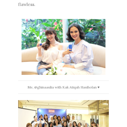
flawless.
Me, @ghinaaulia with Kak Atiqah Hasiholan ♥