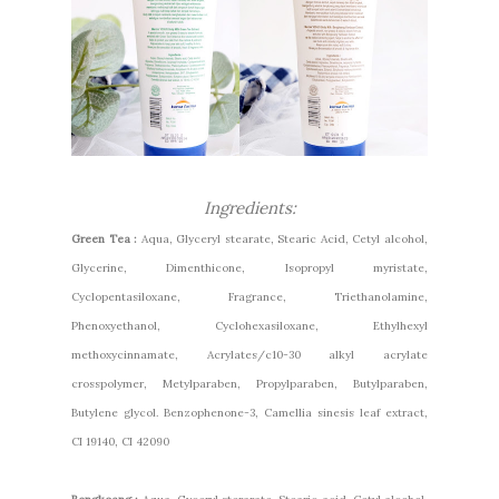
Ingredients:
Green Tea :
Aqua, Glyceryl stearate, Stearic Acid, Cetyl alcohol,
Glycerine, Dimenthicone, Isopropyl myristate,
Cyclopentasiloxane, Fragrance, Triethanolamine,
Phenoxyethanol, Cyclohexasiloxane, Ethylhexyl
methoxycinnamate, Acrylates/c10-30 alkyl acrylate
crosspolymer, Metylparaben, Propylparaben, Butylparaben,
Butylene glycol. Benzophenone-3, Camellia sinesis leaf extract,
CI 19140, CI 42090