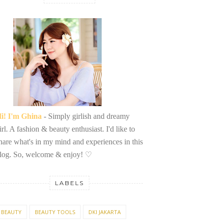
i! I'm Ghina
- Simply girlish and dreamy
irl. A fashion & beauty enthusiast. I'd like to
hare what's in my mind and experiences in this
log. So, welcome & enjoy!
♡
LABELS
BEAUTY
BEAUTY TOOLS
DKI JAKARTA