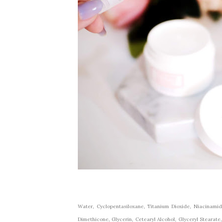
Water, Cyclopentasiloxane, Titanium Dioxide, Niacinamide
Dimethicone, Glycerin, Cetearyl Alcohol, Glyceryl Steara