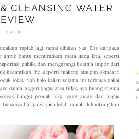
 & CLEANSING WATER
REVIEW
9:47 PM
kenaikan rupiah lagi ramai dibahas yaa. Eits daripada
g
untuk bantu menurunkan mata uang kita, seperti
nsportasi publik, dan mengurangi belanja impor dari
duk kecantikan lho, seperti makeup ataupun skincare
H
duk lokal. Nah kalo kalian selama ini terbiasa pakai
g
re dalam negeri bagus atau tidak, ayo buang stigma
s
 banyak banget produk lokal yang aman dan bagus
b
ri biasanya harganya jauh lebih ramah di kantong kan