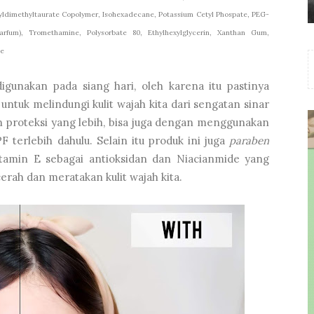
yldimethyltaurate Copolymer, Isohexadecane, Potassium Cetyl Phospate, PEG-
rfum), Tromethamine, Polysorbate 80, Ethylhexylglycerin, Xanthan Gum,
te
igunakan pada siang hari, oleh karena itu pastinya
ntuk melindungi kulit wajah kita dari sengatan sinar
in proteksi yang lebih, bisa juga dengan menggunakan
terlebih dahulu. Selain itu produk ini juga
paraben
itamin E sebagai antioksidan dan Niacianmide yang
rah dan meratakan kulit wajah kita.