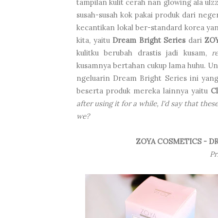
tampilan kulit cerah nan glowing ala ul
susah-susah kok pakai produk dari neger
kecantikan lokal ber-standard korea ya
kita, yaitu
Dream Bright Series
dari
ZOY
kulitku berubah drastis jadi kusam,
r
kusamnya bertahan cukup lama huhu. Un
ngeluarin Dream Bright Series ini yang
beserta produk mereka lainnya yaitu
C
after using it for a while, I'd say that thes
we?
ZOYA COSMETICS - D
Pr