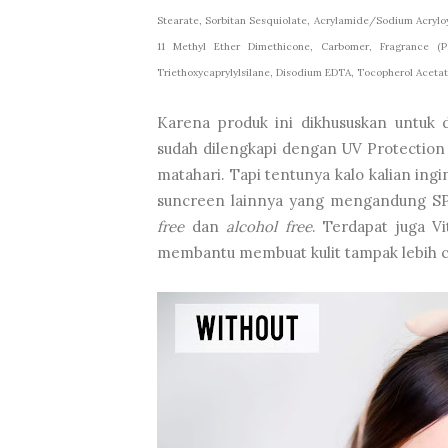
Stearate, Sorbitan Sesquiolate, Acrylamide/Sodium Acrylo
11 Methyl Ether Dimethicone, Carbomer, Fragrance (Pa
Triethoxycaprylylsilane, Disodium EDTA, Tocopherol Aceta
Karena produk ini dikhususkan untuk d
sudah dilengkapi dengan UV Protection u
matahari. Tapi tentunya kalo kalian ing
suncreen lainnya yang mengandung SPF 
free
dan
alcohol free
. Terdapat juga V
membantu membuat kulit tampak lebih ce