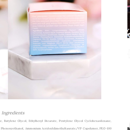
Ingredients
, Butylene Glycol, Ethylhexyl Stearate, Pentylene Glycol Cyclohexasiloxane,
te, Phenoxyethanol, Ammonium Acryloyldimethyltaurate/VP Copolymer, PEG-100