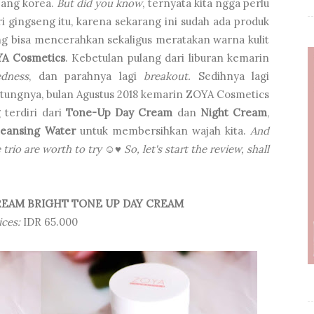
zzang korea.
But did you know
, ternyata kita ngga perlu
i gingseng itu, karena sekarang ini sudah ada produk
ng bisa mencerahkan sekaligus meratakan warna kulit
A Cosmetics
. Kebetulan pulang dari liburan kemarin
edness
, dan parahnya lagi
breakout.
Sedihnya lagi
tungnya, bulan Agustus 2018 kemarin ZOYA Cosmetics
 terdiri dari
Tone-Up Day Cream
dan
Night Cream
,
leansing Water
untuk membersihkan wajah kita.
And
e trio are worth to try
☺♥
So, let's start the review, shall
REAM BRIGHT TONE UP DAY CREAM
ices:
IDR 65.000