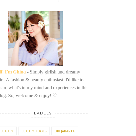
i! I'm Ghina
- Simply girlish and dreamy
irl. A fashion & beauty enthusiast. I'd like to
hare what's in my mind and experiences in this
log. So, welcome & enjoy!
♡
LABELS
BEAUTY
BEAUTY TOOLS
DKI JAKARTA