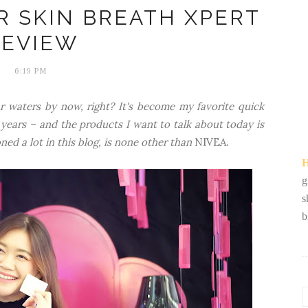
R SKIN BREATH XPERT
REVIEW
6:19 PM
lar waters by now, right? It's become my favorite quick
ears – and the products I want to talk about today is
ed a lot in this blog, is none other than
NIVEA.
H
g
s
b