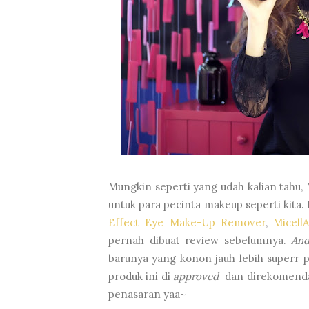
Mungkin seperti yang udah kalian tahu
untuk para pecinta makeup seperti kita.
Effect Eye Make-Up Remover
,
Micell
pernah dibuat review sebelumnya.
And
barunya yang konon jauh lebih superr 
produk ini di
approved
dan direkomendasi
penasaran yaa~