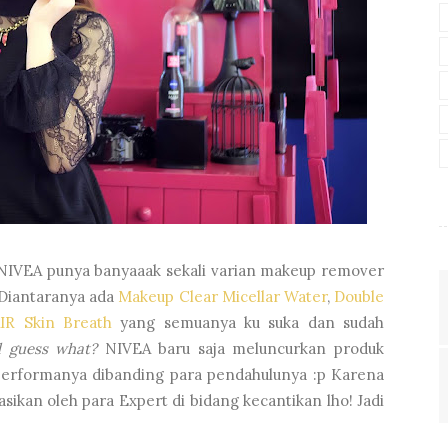
, NIVEA punya banyaaak sekali varian makeup remover
 Diantaranya ada
Makeup Clear Micellar Water
,
Double
AIR Skin Breath
yang semuanya ku suka dan sudah
 guess what?
NIVEA baru saja meluncurkan produk
performanya dibanding para pendahulunya :p Karena
kan oleh para Expert di bidang kecantikan lho! Jadi