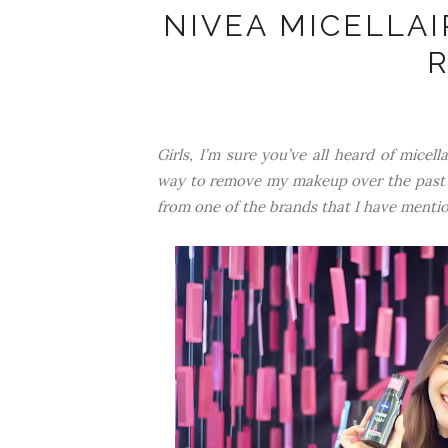
NIVEA MICELLAI
Girls, I’m sure you’ve all heard of micel
way to remove my makeup over the past y
from one of the brands that I have mention