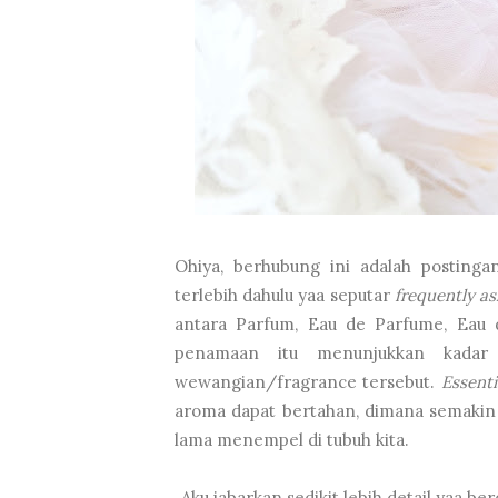
Ohiya, berhubung ini adalah posting
terlebih dahulu yaa seputar
frequently a
antara Parfum, Eau de Parfume, Eau d
penamaan itu menunjukkan kada
wewangian/fragrance tersebut.
Essenti
aroma dapat bertahan, dimana semakin
lama menempel di tubuh kita.
Aku jabarkan sedikit lebih detail yaa be