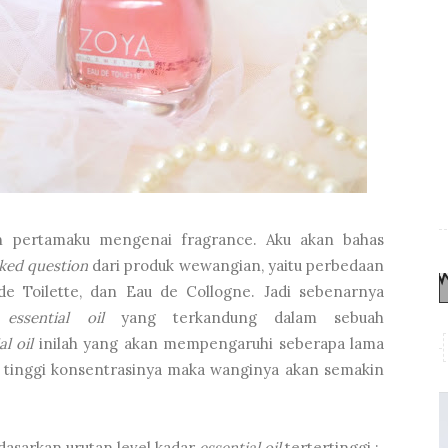
an pertamaku mengenai fragrance. Aku akan bahas
sked question
dari produk wewangian, yaitu perbedaan
e Toilette, dan Eau de Collogne. Jadi sebenarnya
r
essential oil
yang terkandung dalam sebuah
al oil
inilah yang akan mempengaruhi seberapa lama
 tinggi konsentrasinya maka wanginya akan semakin
rdasarkan urutan level kadar
essential oil
tertertinggi :