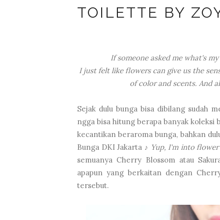
TOILETTE BY ZO
If someone asked me what's my fa
I just felt like flowers can give us the se
of color and scents. And a
Sejak dulu bunga bisa dibilang sudah me
ngga bisa hitung berapa banyak koleksi 
kecantikan beraroma bunga, bahkan dulu
Bunga DKI Jakarta ♪
Yup, I'm into flowe
semuanya Cherry Blossom atau Sakura
apapun yang berkaitan dengan Cherr
tersebut.