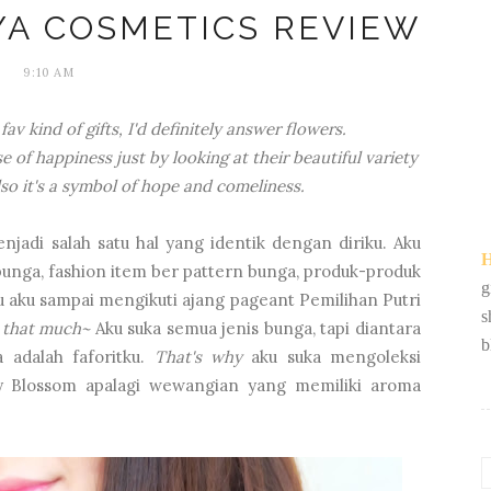
YA COSMETICS REVIEW
9:10 AM
v kind of gifts, I'd definitely answer flowers.
nse of happiness just by looking at their beautiful variety
lso it's a symbol of hope and comeliness.
njadi salah satu hal yang identik dengan diriku. Aku
H
bunga, fashion item ber pattern bunga, produk-produk
g
 aku sampai mengikuti ajang pageant Pemilihan Putri
s
r that much~
Aku suka semua jenis bunga, tapi diantara
b
 adalah faforitku.
That's why
aku suka mengoleksi
y Blossom apalagi wewangian yang memiliki aroma