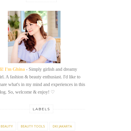
i! I'm Ghina
- Simply girlish and dreamy
irl. A fashion & beauty enthusiast. I'd like to
hare what's in my mind and experiences in this
log. So, welcome & enjoy!
♡
LABELS
BEAUTY
BEAUTY TOOLS
DKI JAKARTA